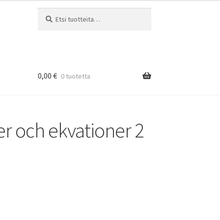
Etsi:
Haku
0,00
€
0 tuotetta
r och ekvationer 2