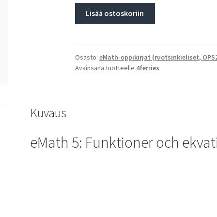
Lisää ostoskoriin
Osasto:
eMath-oppikirjat (ruotsinkieliset, OPS
Avainsana tuotteelle
4ferries
Kuvaus
eMath 5: Funktioner och ekvat