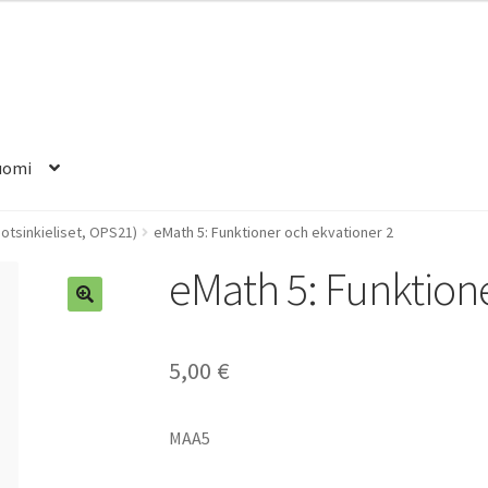
uomi
uotsinkieliset, OPS21)
eMath 5: Funktioner och ekvationer 2
eMath 5: Funktione
5,00
€
MAA5