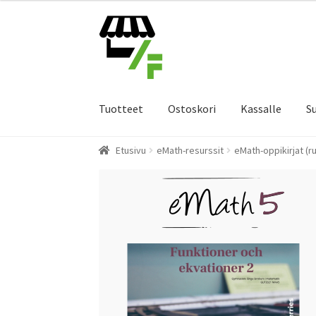
Siirry
Siirry
navigointiin
sisältöön
Tuotteet
Ostoskori
Kassalle
S
Etusivu
eMath-resurssit
eMath-oppikirjat (r