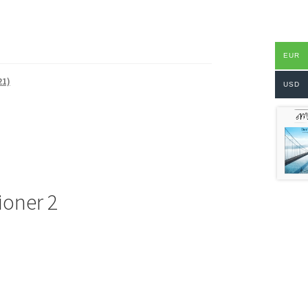
EUR
21)
USD
ioner 2