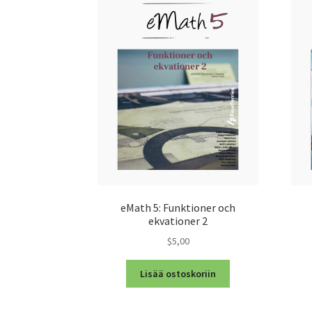
eMath 5: Funktioner och
ekvationer 2
$5,00
Lisää ostoskoriin