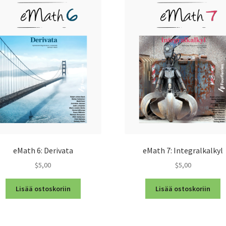
eMath 6: Derivata
eMath 7: Integralkalkyl
$5,00
$5,00
Lisää ostoskoriin
Lisää ostoskoriin