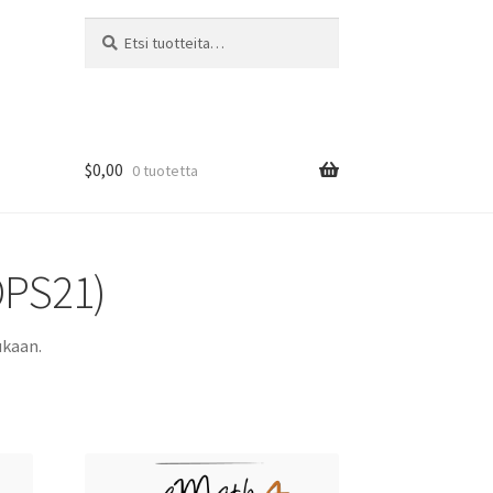
Etsi:
Haku
$0,00
0 tuotetta
 OPS21)
ukaan.