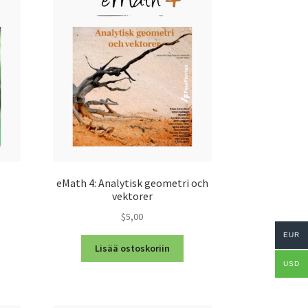
eMath 4: Analytisk geometri och
vektorer
$5,00
EUR
Lisää ostoskoriin
USD