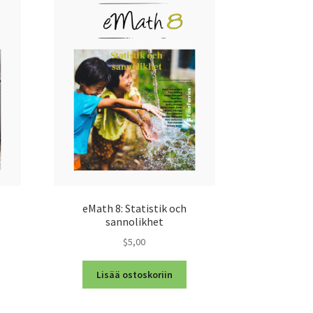
eMath 8: Statistik och
sannolikhet
$5,00
Lisää ostoskoriin