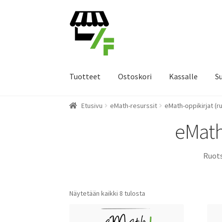
Siirry
Siirry
navigointiin
sisältöön
Tuotteet
Ostoskori
Kassalle
S
Etusivu
eMath-resurssit
eMath-oppikirjat (r
eMath-
Ruots
Näytetään kaikki 8 tulosta