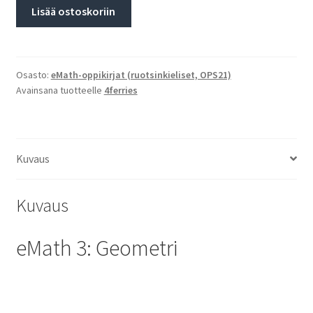
Lisää ostoskoriin
Osasto:
eMath-oppikirjat (ruotsinkieliset, OPS21)
Avainsana tuotteelle
4ferries
Kuvaus
Kuvaus
eMath 3: Geometri