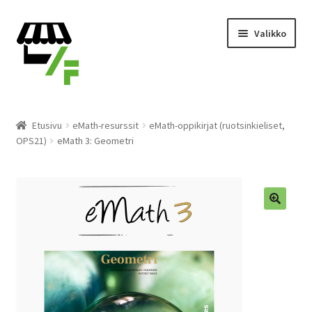
Siirry
Siirry
Valikko
navigointiin
sisältöön
Tuotteet
Etusivu
eMath-resurssit
eMath-oppikirjat (ruotsinkieliset,
OPS21)
eMath 3: Geometri
Ostoskori
Kassalle
Laajen
Suomi
alemm
tason
valikko