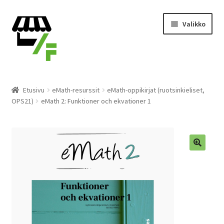
Siirry
Siirry
Valikko
navigointiin
sisältöön
Tuotteet
Etusivu
eMath-resurssit
eMath-oppikirjat (ruotsinkieliset,
OPS21)
eMath 2: Funktioner och ekvationer 1
Ostoskori
Kassalle
Laajen
Suomi
alemm
tason
valikko