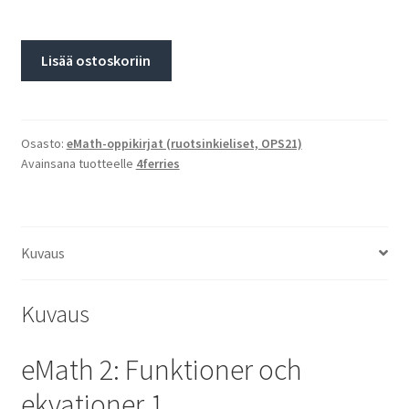
Lisää ostoskoriin
Osasto:
eMath-oppikirjat (ruotsinkieliset, OPS21)
Avainsana tuotteelle
4ferries
Kuvaus
Kuvaus
eMath 2: Funktioner och
ekvationer 1