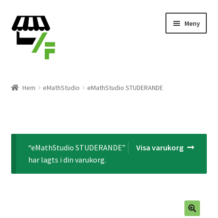
Hoppa
Gå
Meny
till
till
navigering
innehåll
Produkter
Hem
eMathStudio
eMathStudio STUDERANDE
Varukorg
Till kassan
“eMathStudio STUDERANDE”
Visa varukorg
Expand
Svenska
har lagts i din varukorg.
underm