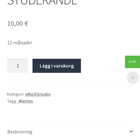
10,00
€
12 månader
Antal
EUR
Lägg i varukorg
Kategori:
eMathStudio
Tagg:
4ferries
Beskrivning