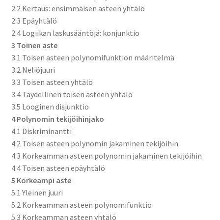
2.2 Kertaus: ensimmäisen asteen yhtälö
2.3 Epäyhtälö
2.4 Logiikan laskusääntöjä: konjunktio
3 Toinen aste
3.1 Toisen asteen polynomifunktion määritelmä
3.2 Neliöjuuri
3.3 Toisen asteen yhtälö
3.4 Täydellinen toisen asteen yhtälö
3.5 Looginen disjunktio
4 Polynomin tekijöihinjako
4.1 Diskriminantti
4.2 Toisen asteen polynomin jakaminen tekijöihin
4.3 Korkeamman asteen polynomin jakaminen tekijöihin
4.4 Toisen asteen epäyhtälö
5 Korkeampi aste
5.1 Yleinen juuri
5.2 Korkeamman asteen polynomifunktio
5.3 Korkeamman asteen yhtälö