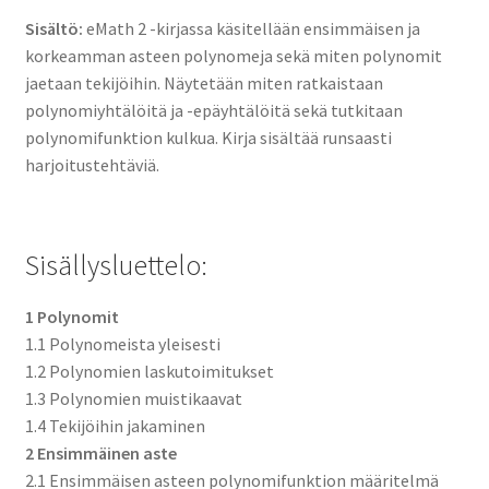
Sisältö:
eMath 2 -kirjassa käsitellään ensimmäisen ja
korkeamman asteen polynomeja sekä miten polynomit
jaetaan tekijöihin. Näytetään miten ratkaistaan
polynomiyhtälöitä ja -epäyhtälöitä sekä tutkitaan
polynomifunktion kulkua. Kirja sisältää runsaasti
harjoitustehtäviä.
Sisällysluettelo:
1 Polynomit
1.1 Polynomeista yleisesti
1.2 Polynomien laskutoimitukset
1.3 Polynomien muistikaavat
1.4 Tekijöihin jakaminen
2 Ensimmäinen aste
2.1 Ensimmäisen asteen polynomifunktion määritelmä