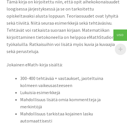
Tämä kirja on kirjoitettu niin, että opit aihekokonaisuudet
loogisessa järjestyksessä ja se on tarkoitettu
opiskeltavaksi alusta loppuun. Teoriaosuudet ovat lyhyitä
sekä tiiviitä. Niitä seuraa esimerkkejä sekä tehtäväsivu.
Tehtävät voi ratkaista suoraan kirjaan. Matematiikan
USD
kirjoittaminen tietokoneella on helppoa eMathStudion
työkaluilla. Ratkaisuihin voi lisätä myös kuvia ja kuvaajia
sekä perusteluja.
Jokainen eMath-kirja sisältä:
300-400 tehtävää + vastaukset, jaoteltuina
kolmeen vaikeusasteeseen
Lukuisia esimerkkejä
Mahdollisuus lisätä omia kommentteja ja
merkintöjä
Mahdollisuus tarkistaa kojainen lasku
automaattisesti