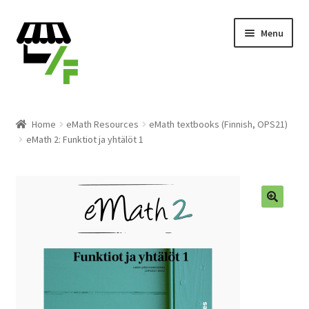
Skip
Skip
Menu
to
to
navigation
content
Products
Home
eMath Resources
eMath textbooks (Finnish, OPS21)
eMath 2: Funktiot ja yhtälöt 1
Cart
Checkout
Expand
English
🔍
child
menu