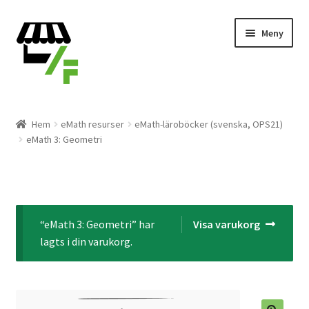
Hoppa
Gå
Meny
till
till
navigering
innehåll
Produkter
Hem
eMath resurser
eMath-läroböcker (svenska, OPS21)
eMath 3: Geometri
Varukorg
Till kassan
Expand
Svenska
“eMath 3: Geometri” har
Visa varukorg
underm
lagts i din varukorg.