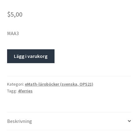
$5,00
MAA3
Lägg i varukorg
Kategori:
eMath-läroböcker (svenska, OPS21)
Tagg:
4ferries
Beskrivning