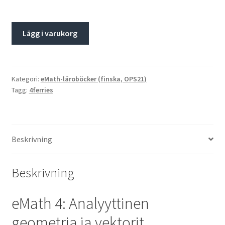
Lägg i varukorg
Kategori:
eMath-läroböcker (finska, OPS21)
Tagg:
4ferries
Beskrivning
Beskrivning
eMath 4: Analyyttinen
geometria ja vektorit