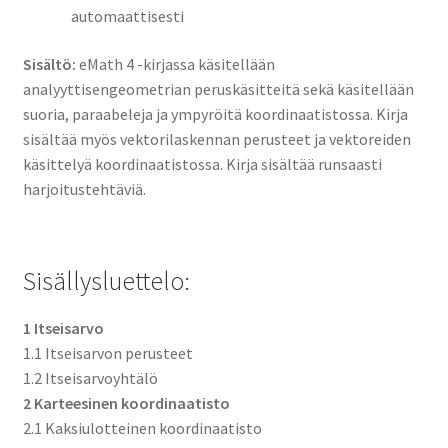
automaattisesti
Sisältö:
eMath 4 -kirjassa käsitellään
analyyttisengeometrian peruskäsitteitä sekä käsitellään
suoria, paraabeleja ja ympyröitä koordinaatistossa. Kirja
sisältää myös vektorilaskennan perusteet ja vektoreiden
käsittelyä koordinaatistossa. Kirja sisältää runsaasti
harjoitustehtäviä.
Sisällysluettelo:
1 Itseisarvo
1.1 Itseisarvon perusteet
1.2 Itseisarvoyhtälö
2 Karteesinen koordinaatisto
2.1 Kaksiulotteinen koordinaatisto