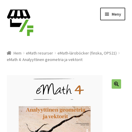
Hoppa
Gå
Meny
till
till
navigering
innehåll
Produkter
Hem
eMath resurser
eMath-läroböcker (finska, OPS21)
eMath 4: Analyyttinen geometria ja vektorit
Varukorg
Till kassan
Expand
Svenska
underm