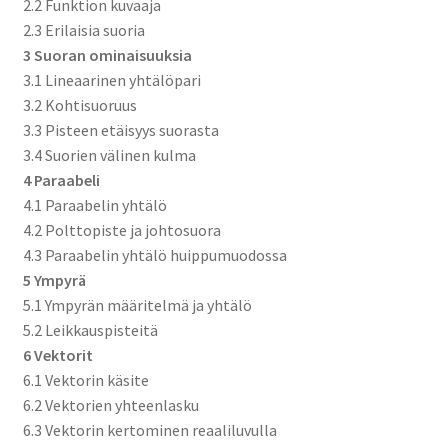
2.2 Funktion kuvaaja
2.3 Erilaisia suoria
3 Suoran ominaisuuksia
3.1 Lineaarinen yhtälöpari
3.2 Kohtisuoruus
3.3 Pisteen etäisyys suorasta
3.4 Suorien välinen kulma
4 Paraabeli
4.1 Paraabelin yhtälö
4.2 Polttopiste ja johtosuora
4.3 Paraabelin yhtälö huippumuodossa
5 Ympyrä
5.1 Ympyrän määritelmä ja yhtälö
5.2 Leikkauspisteitä
6 Vektorit
6.1 Vektorin käsite
6.2 Vektorien yhteenlasku
6.3 Vektorin kertominen reaaliluvulla