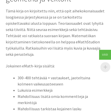
Tämä kirja on kirjoitettu niin, että opit aihekokonaisuudet
loogisessa järjestyksessä ja se on tarkoitettu
opiskeltavaksi alusta loppuun. Teoriaosuudet ovat lyhyitä
sekä tiiviitä. Niitä seuraa esimerkkejä sekä tehtäväsivu.
Tehtävät voi ratkaista suoraan kirjaan. Matematiikan
kirjoittaminen tietokoneella on helppoa eMathStudion
työkaluilla. Ratkaisuihin voi lisätä myös kuvia ja kuvaajia
sekä perusteluja.
USD
Jokainen eMath-kirja sisältä:
300-400 tehtävää + vastaukset, jaoteltuina
kolmeen vaikeusasteeseen
Lukuisia esimerkkejä
Mahdollisuus lisätä omia kommentteja ja
merkintöjä
Mahdollisuus tarkistaa kojainen lasku