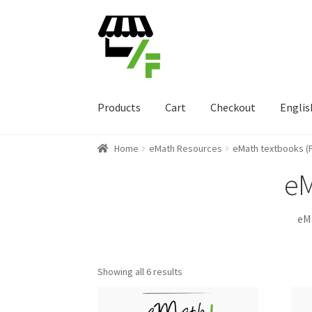
Skip
Skip
to
to
navigation
content
Products
Cart
Checkout
Englis
Home
eMath Resources
eMath textbooks (F
eM
eMa
Showing all 6 results