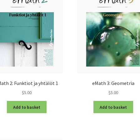
ath 2: Funktiot ja yhtälöt 1
eMath 3: Geometria
$5.00
$5.00
Add to basket
Add to basket