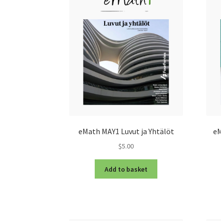
eMath MAY1 Luvut ja Yhtälöt
eM
$5.00
Add to basket