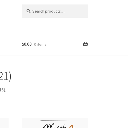
Search
Search
for:
$0.00
0 items
21)
16).