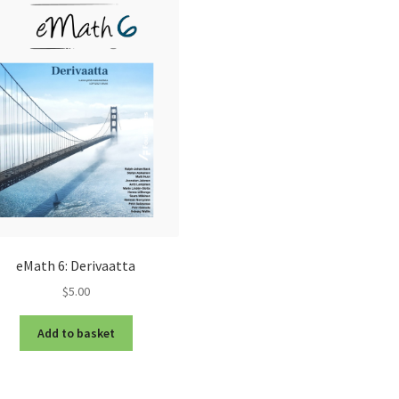
eMath 6: Derivaatta
$5.00
Add to basket