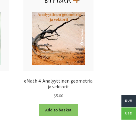
eMath 4: Analyyttinen geometria
ja vektorit
$5.00
EUR
Add to basket
USD