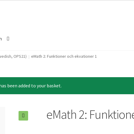
h
wedish, OPS21)
eMath 2: Funktioner och ekvationer 1
has been added to your basket.
eMath 2: Funktione