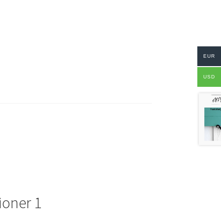
EUR
USD
ioner 1