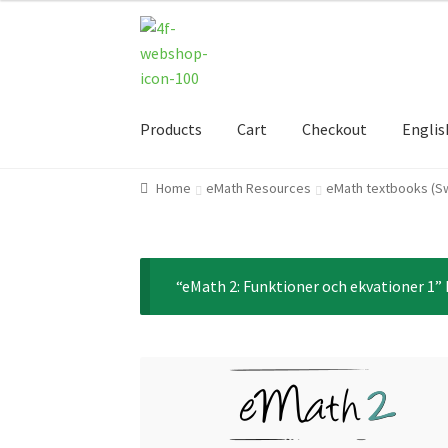
Skip
Skip
to
to
navigation
content
Products
Cart
Checkout
Englis
Home
eMath Resources
eMath textbooks (S
“eMath 2: Funktioner och ekvationer 1” 