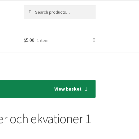
Search
Search
for:
$5.00
1 item
View basket
r och ekvationer 1