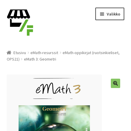
Siirry
Siirry
Valikko
navigointiin
sisältöön
Tuotteet
Etusivu
eMath-resurssit
eMath-oppikirjat (ruotsinkieliset,
OPS21)
eMath 3: Geometri
Ostoskori
Kassalle
Laajen
Suomi
🔍
alemm
tason
valikko