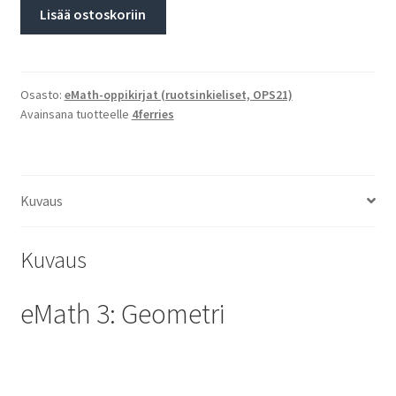
Lisää ostoskoriin
Osasto:
eMath-oppikirjat (ruotsinkieliset, OPS21)
Avainsana tuotteelle
4ferries
Kuvaus
Kuvaus
eMath 3: Geometri