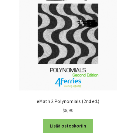
eMath 2 Polynomials (2nd ed.)
$8,90
Lisää ostoskoriin