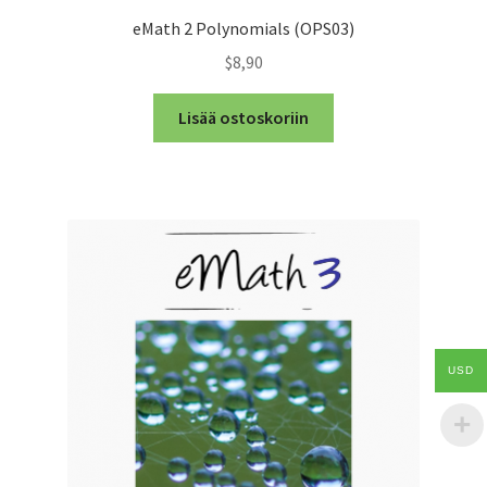
eMath 2 Polynomials (OPS03)
$8,90
Lisää ostoskoriin
USD