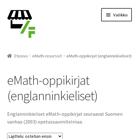
Siirry
Siirry
Valikko
navigointiin
sisältöön
Tuotteet
Etusivu
eMath-resurssit
eMath-oppikirjat (englanninkieliset)
Ostoskori
eMath-oppikirjat
Kassalle
(englanninkieliset)
Laajen
Suomi
alemm
tason
Englanninkieliset eMath-oppikirjat seuraavat Suomen
valikko
vanhaa (2003) opetussuunnitelmaa.