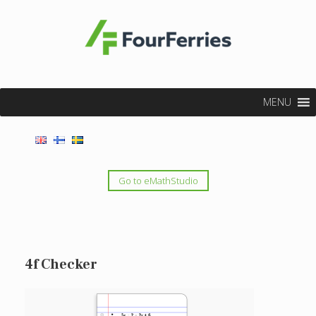
MENU
Go to eMathStudio
4f Checker