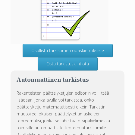
Osallistu tarkistimen opaskierrokselle
Osta tarkistuskiintiötä
Automaattinen tarkistus
Rakenteisten päättelyketjujen editoriin voi liittää
lisäosan, jonka avulla voi tarkistaa, onko
päättelyketju matemaattisesti oikein. Tarkistin
muotoilee jokaisen päättelyketjun askeleen
teoreemaksi, jonka se lähettää pilvipalvelimessa
toimiville automaattisille teoreematarkistimille.
Päättelyketju on oikein, jos sen jokainen askel