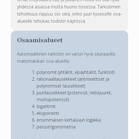
yhdessä asiassa mutta huono toisessa. Tarkistimen
tehokkuus riippuu siis siitä, onko juuri kyseiselle osa-
alueelle tehokas todistin käytössä.
Osaamisalueet
Automaattinen tarkistin on varsin hyvä seuraavilla
matematiikan osa-alueilla:
polynomit (yhtälöt, epäyhtälöt, funktiot)
rationaalilausekkeet (aritmeettiset ja
polynomiset lausekkeet)
juurilausekkeet (potenssit, neliöjuuret,
murtopotenssit)
logaritmit
eksponenti
ensimmäisen kertaluvun logiikka
perustrigonometria