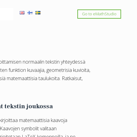
Go to eMathStudio
rjoittamisen normaalin tekstin yhteydessä
uten funktion kuvaajia, geometrisia kuvioita,
siä matemaattisia taulukoita. Ratkaisut,
t tekstin joukossa
 kirjoittaa matemaattisia kaavoja
 Kaavojen symbolit valitaan
irjoitetaan LaTeX-komennoilla, ja ne