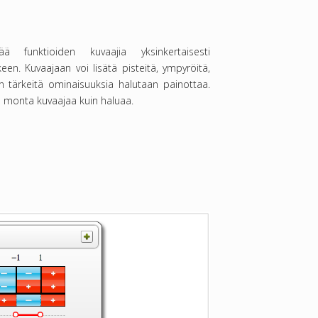
tää funktioiden kuvaajia yksinkertaisesti
keen. Kuvaajaan voi lisätä pisteitä, ympyröitä,
an tärkeitä ominaisuuksia halutaan painottaa.
n monta kuvaajaa kuin haluaa.