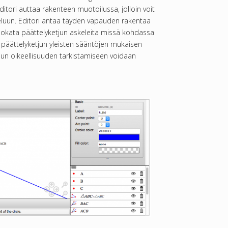
itori auttaa rakenteen muotoilussa, jolloin voit
luun. Editori antaa täyden vapauden rakentaa
muokata päättelyketjun askeleita missä kohdassa
ää päättelyketjun yleisten sääntöjen mukaisen
un oikeellisuuden tarkistamiseen voidaan