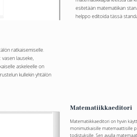
esitetään matematiikan stan
helppo editoida tässä stan
älön ratkaisemiselle.
: vasen lauseke,
kaiselle askeleelle on
rustelun kullekin yhtälön
Matematiikkaeditori
Matematiikkaeditori on hyvin käytt
monimutkaisille matemaattisille päät
todistuksille. Sen avulla matemaa