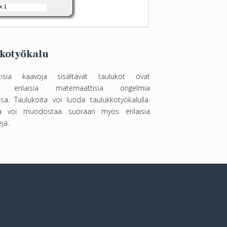
kotyökalu
tisia kaavoja sisältävät taulukot ovat
siä erilaisia matemaattisia ongelmia
ssa. Taulukoita voi luoda taulukkotyökalulla.
ta voi muodostaa suoraan myös erilaisia
ja.