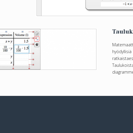
Tauluk
Matemaat
hyödylli
ratkaistae
Taulukois
diagramme