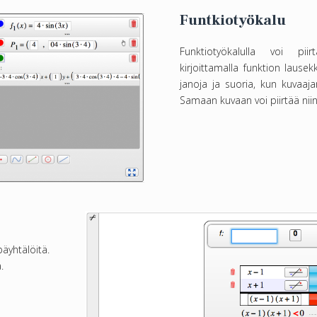
Funtkiotyökalu
Funktiotyökalulla voi piir
kirjoittamalla funktion lausek
janoja ja suoria, kun kuvaaj
Samaan kuvaan voi piirtää nii
äyhtälöitä.
.