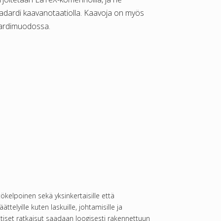
adardi kaavanotaatiolla. Kaavoja on myös
dardimuodossa.
ökelpoinen sekä yksinkertaisille että
telyille kuten laskuille, johtamisille ja
ttiset ratkaisut saadaan loogisesti rakennettuun