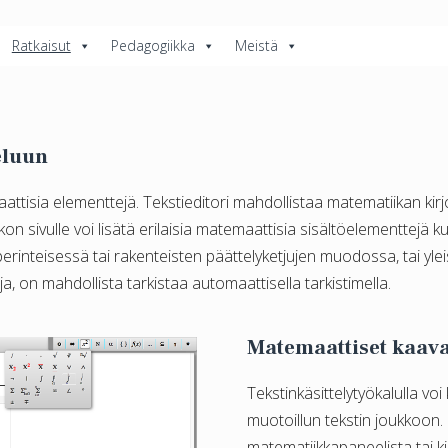
Ratkaisut
Pedagogiikka
Meistä
eluun
aattisia elementtejä. Tekstieditori mahdollistaa matematiikan ki
hkon sivulle voi lisätä erilaisia matemaattisia sisältöelementtejä k
perinteisessä tai rakenteisten päättelyketjujen muodossa, tai ylei
ja, on mahdollista tarkistaa automaattisella tarkistimella.
Matemaattiset kaava
Tekstinkäsittelytyökalulla voi
muotoillun tekstin joukkoon.
matematiikkapaneelista tai k