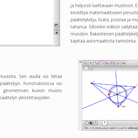
ja helposti luettavaan muotoon. Ed
keskittyä matemaattiseen peruste
päättelyketju, lisätä, poistaa ja 
tahansa. Silloinkin editori säilytt
muodon. Rakenteisen päättelyketj
käyttää automaattista tarkistinta.
uvioita. Sen avulla voi liittää
äättelyyn. Konstruktioissa voi
malla geometrisen kuvion muoto
äättelyn yleistettävyyden.