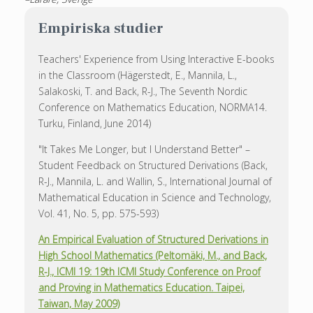
Empiriska studier
Teachers' Experience from Using Interactive E-books
in the Classroom (Hägerstedt, E., Mannila, L.,
Salakoski, T. and Back, R-J., The Seventh Nordic
Conference on Mathematics Education, NORMA14.
Turku, Finland, June 2014)
"It Takes Me Longer, but I Understand Better" –
Student Feedback on Structured Derivations (Back,
R-J., Mannila, L. and Wallin, S., International Journal of
Mathematical Education in Science and Technology,
Vol. 41, No. 5, pp. 575-593)
An Empirical Evaluation of Structured Derivations in
High School Mathematics (Peltomäki, M., and Back,
R-J., ICMI 19: 19th ICMI Study Conference on Proof
and Proving in Mathematics Education. Taipei,
Taiwan, May 2009)