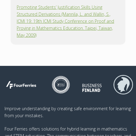
Promoting Students’ Justification Skills Using
Structured Derivations (Mannila, L. and Wallin, S.,
ICMI 19: 19th ICMI Study Conference on Proof and
Proving in Mathematics Education. Taipei, Taiwan,
May 2009)
Improve understanding by creating safe environment for learning
from your mistakes.
Four Ferries offers solutions for hybrid learning in mathematics
and STEM education. The communication between teachers and