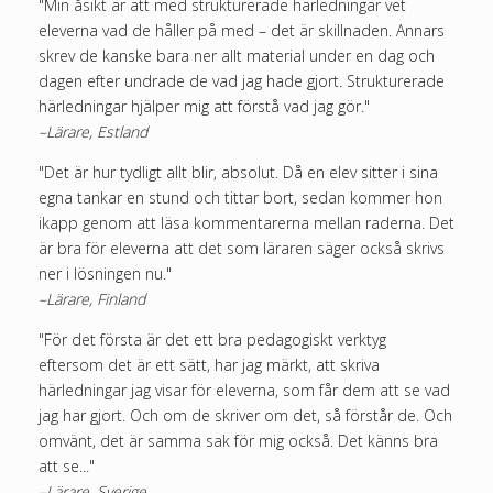
"Min åsikt är att med strukturerade härledningar vet
eleverna vad de håller på med – det är skillnaden. Annars
skrev de kanske bara ner allt material under en dag och
dagen efter undrade de vad jag hade gjort. Strukturerade
härledningar hjälper mig att förstå vad jag gör."
–Lärare, Estland
"Det är hur tydligt allt blir, absolut. Då en elev sitter i sina
egna tankar en stund och tittar bort, sedan kommer hon
ikapp genom att läsa kommentarerna mellan raderna. Det
är bra för eleverna att det som läraren säger också skrivs
ner i lösningen nu."
–Lärare, Finland
"För det första är det ett bra pedagogiskt verktyg
eftersom det är ett sätt, har jag märkt, att skriva
härledningar jag visar för eleverna, som får dem att se vad
jag har gjort. Och om de skriver om det, så förstår de. Och
omvänt, det är samma sak för mig också. Det känns bra
att se..."
–Lärare, Sverige