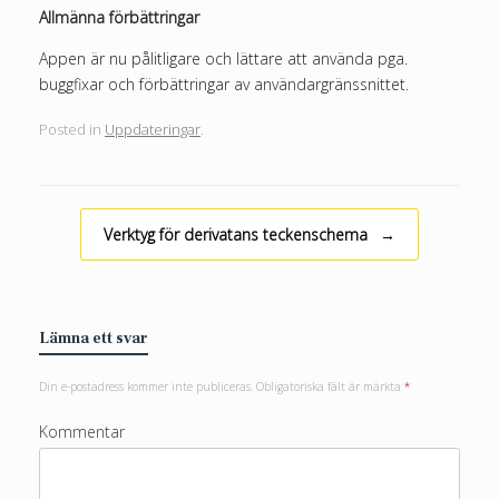
Allmänna förbättringar
Appen är nu pålitligare och lättare att använda pga.
buggfixar och förbättringar av användargränssnittet.
Posted in
Uppdateringar
.
Post navigation
Verktyg för derivatans teckenschema
→
Lämna ett svar
Din e-postadress kommer inte publiceras.
Obligatoriska fält är märkta
*
Kommentar