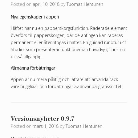
Posted on
april 10, 2018
by
Tuomas Hentunen
Nya egenskaper i appen
Häftet har nu en papperskorgsfunktion. Raderade element
överförs till papperskorgen, där de antingen kan raderas
permanent eller återinfogas i häftet. En guidad rundtur i 4f
Studio, som presenterar funktionerna i huvudvyn, finns nu
också tillgänglig.
Allmänna förbätrringar
Appen är nu mera pålitlig och lättare att använda tack
vare buggfixar och förbättringar av användargränssnittet.
Versionsnyheter 0.9.7
Posted on
mars 1, 2018
by
Tuomas Hentunen