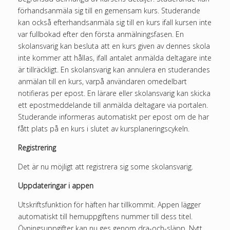
förhandsanmäla sig till en gemensam kurs. Studerande
kan också efterhandsanmäla sig till en kurs ifall kursen inte
var fullbokad efter den första anmälningsfasen. En
skolansvarig kan besluta att en kurs given av dennes skola
inte kommer att hållas, ifall antalet anmälda deltagare inte
är tillräckligt. En skolansvarig kan annulera en studerandes
anmälan till en kurs, varpå användaren omedelbart
notifieras per epost. En lärare eller skolansvarig kan skicka
ett epostmeddelande till anmälda deltagare via portalen.
Studerande informeras automatiskt per epost om de har
fått plats på en kurs i slutet av kursplaneringscykeln.
Registrering
Det är nu möjligt att registrera sig some skolansvarig.
Uppdateringar i appen
Utskriftsfunktion för häften har tillkommit. Appen lägger
automatiskt till hemuppgiftens nummer till dess titel.
Övningsuppgifter kan nu ges genom dra-och-släpp. Nytt