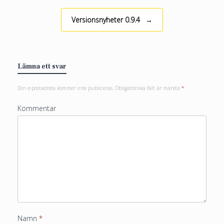
Versionsnyheter 0.9.4
→
Lämna ett svar
Din e-postadress kommer inte publiceras.
Obligatoriska fält är märkta
*
Kommentar
Namn
*