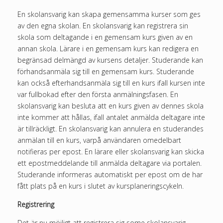
En skolansvarig kan skapa gemensamma kurser som ges
av den egna skolan. En skolansvarig kan registrera sin
skola som deltagande i en gemensam kurs given av en
annan skola. Lärare i en gemensam kurs kan redigera en
begränsad delmängd av kursens detaljer. Studerande kan
förhandsanmäla sig till en gemensam kurs. Studerande
kan också efterhandsanmäla sig till en kurs ifall kursen inte
var fullbokad efter den första anmälningsfasen. En
skolansvarig kan besluta att en kurs given av dennes skola
inte kommer att hållas, ifall antalet anmälda deltagare inte
är tillräckligt. En skolansvarig kan annulera en studerandes
anmälan till en kurs, varpå användaren omedelbart
notifieras per epost. En lärare eller skolansvarig kan skicka
ett epostmeddelande till anmälda deltagare via portalen.
Studerande informeras automatiskt per epost om de har
fått plats på en kurs i slutet av kursplaneringscykeln.
Registrering
Det är nu möjligt att registrera sig some skolansvarig.